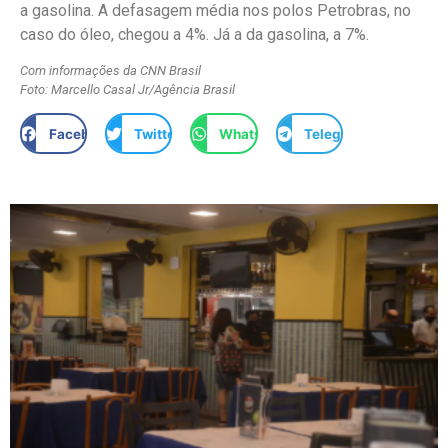
a gasolina. A defasagem média nos polos Petrobras, no
caso do óleo, chegou a 4%. Já a da gasolina, a 7%.
Com informações da CNN Brasil
Foto: Marcello Casal Jr/Agência Brasil
Facebook
Twitter
WhatsApp
Telegram