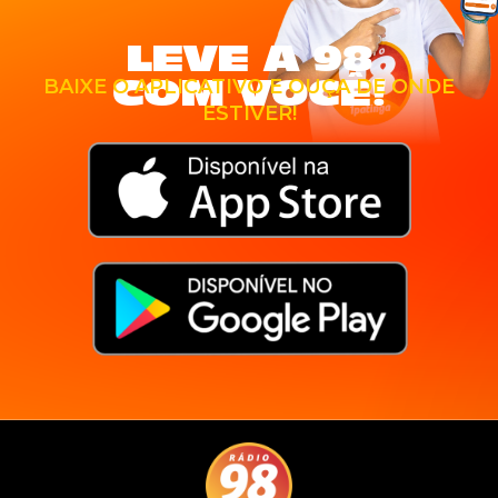
LEVE A 98
COM VOCÊ!
BAIXE O APLICATIVO E OUÇA DE ONDE
ESTIVER!