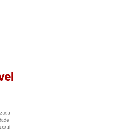
as
Quem Somos
vel
izada
idade
ossui