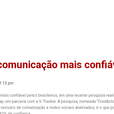
Home
Anuncie
Notíci
 comunicação mais confiá
1:15 pm
mais confiável pelos brasileiros, em uma recente pesquisa real
p, em parceria com a V-Tracker. A pesquisa, nomeada “Credibil
s veículos de comunicação e redes sociais analisados, é o que p
 81% de confiança.