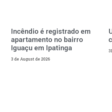
Incêndio é registrado em
U
apartamento no bairro
c
Iguaçu em Ipatinga
3
3 de August de 2026
LEVE A 
COM VO