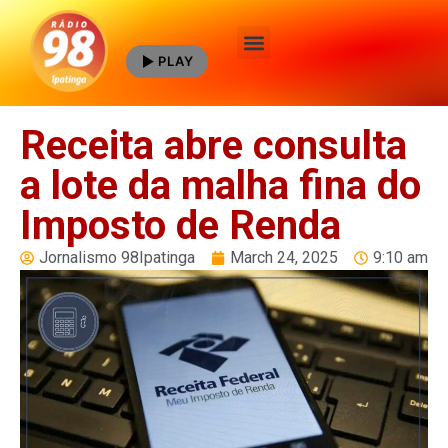
PLAY
Quem Somos
Receita abre consulta
a lote da malha fina do
Imposto de Renda
Jornalismo 98Ipatinga
March 24, 2025
9:10 am