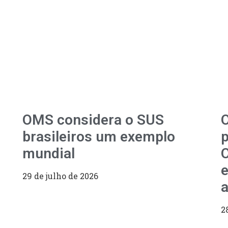
OMS considera o SUS
O
brasileiros um exemplo
p
mundial
O
e
29 de julho de 2026
a
2