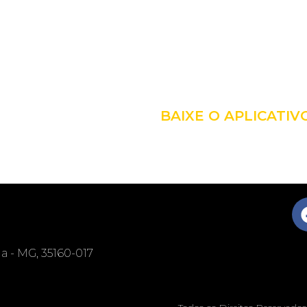
LEVE A 
COM VO
BAIXE O APLICATIV
nga - MG, 35160-017