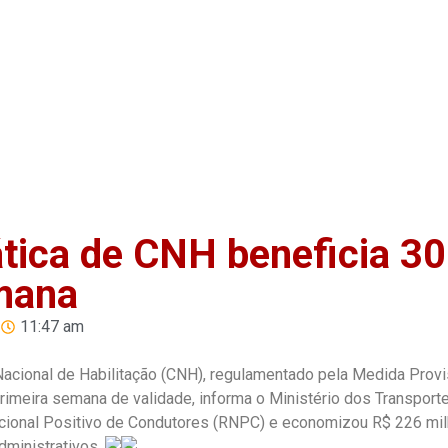
Home
Anuncie
Notíci
ica de CNH beneficia 3
emana
11:47 am
acional de Habilitação (CNH), regulamentado pela Medida Provi
imeira semana de validade, informa o Ministério dos Transporte
acional Positivo de Condutores (RNPC) e economizou R$ 226 mi
dministrativos.