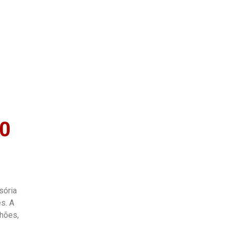
as
Quem Somos
00
sória
s. A
lhões,