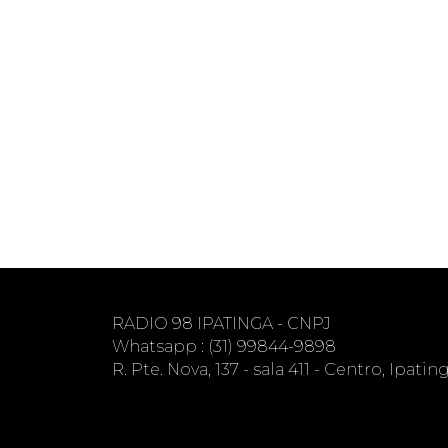
RADIO 98 IPATINGA - CNPJ
Whatsapp : (31) 99844-9898
R. Pte. Nova, 137 - sala 411 - Centro, Ipati