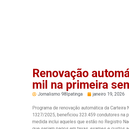
Reproduzir
Pausar
Renovação automát
mil na primeira s
Jornalismo 98Ipatinga
janeiro 19, 2026
Programa de renovação automática da Carteira N
1327/2025, beneficiou 323.459 condutores na pr
medida inclui aqueles que estão no Registro N
que seriam pagos em taxas, exames e custos a