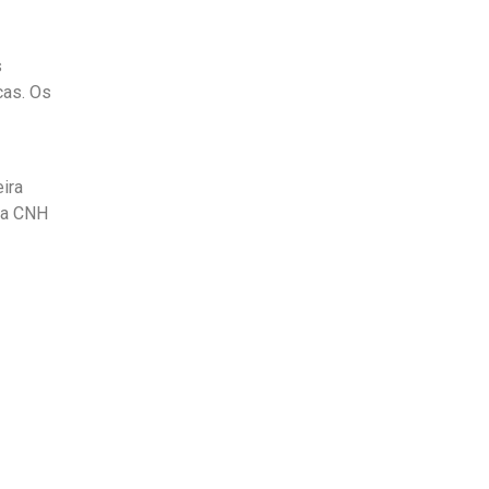
s
cas. Os
ira
e a CNH