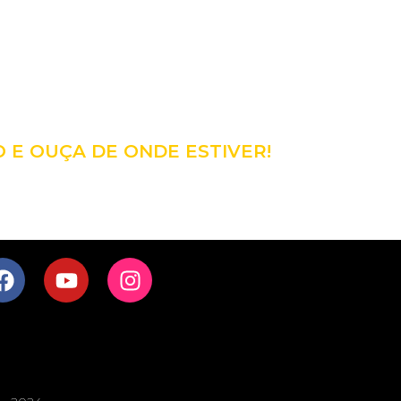
98
CÊ!
O E OUÇA DE ONDE ESTIVER!