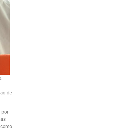
a
ção de
 por
mas
s como