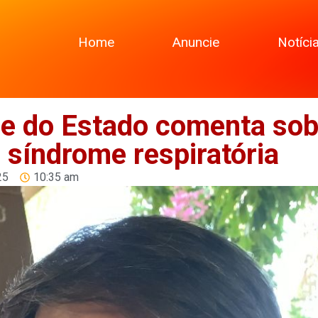
Home
Anuncie
Notíci
de do Estado comenta sob
 síndrome respiratória
25
10:35 am