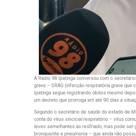
A Rádio 98 Ipatinga conversou com o secretári
grave – SRAG (infecção respiratória grave que 
Ipatinga segue registrando óbitos mesmo depois
um decreto que prorroga em até 90 dias a situa
Segundo o secretário de saúde do estado de Min
conta do vírus sincicial respiratório – vírus 
leves semelhantes ao resfriado, mas pode ser 
bronquiolite e pneumonia – que ainda não possu