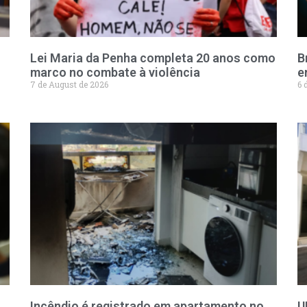
Lei Maria da Penha completa 20 anos como
B
marco no combate à violência
e
7 de August de 2026
6 
Incêndio é registrado em apartamento no
U