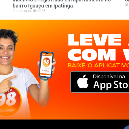
31
bairro Iguaçu em Ipatinga
3 de August de 2026
LEVE 
COM 
BAIXE O APLICATIV