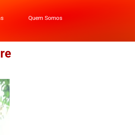
as
Quem Somos
re