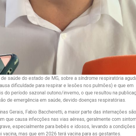
o de saúde do estado de MG, sobre a síndrome respiratória agud
causa dificuldade para respirar e lesões nos pulmões) e que em
 do período sazonal outono/inverno, o que resultou na publica
ção de emergência em saúde, devido doenças respiratórias.
as Gerais, Fabio Baccheretti, a maior parte das internações são
comum que causa infecções nas vias aéreas, geralmente com sinto
grave, especialmente para bebês e idosos, levando a condiçõe
i vacina, mas que em 2026 terá vacina para as gestantes.