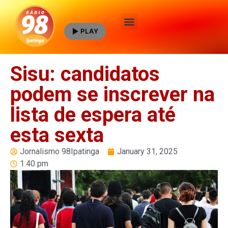
PLAY
Quem Somos
Sisu: candidatos
podem se inscrever na
lista de espera até
esta sexta
Jornalismo 98Ipatinga
January 31, 2025
1:40 pm