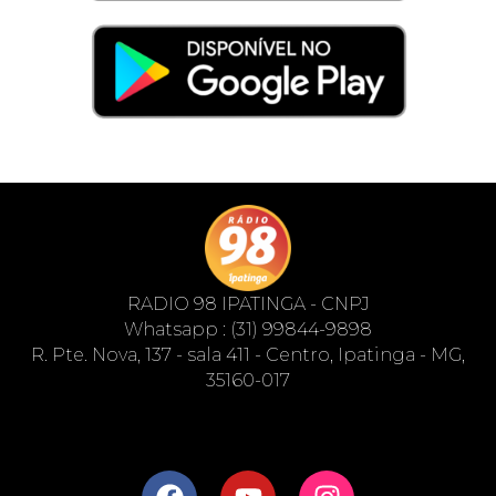
RADIO 98 IPATINGA - CNPJ
Whatsapp : (31) 99844-9898
R. Pte. Nova, 137 - sala 411 - Centro, Ipatinga - MG,
35160-017