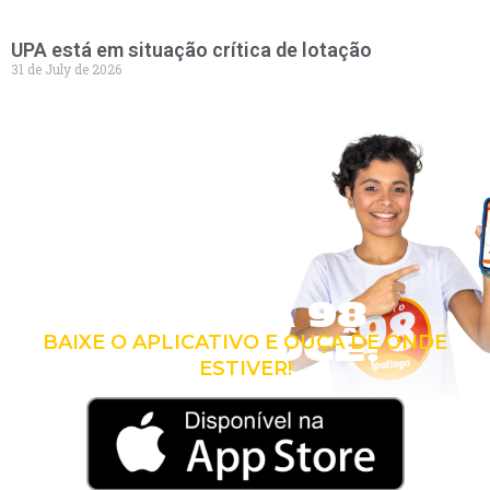
UPA está em situação crítica de lotação
31 de July de 2026
LEVE A 98
COM VOCÊ!
BAIXE O APLICATIVO E OUÇA DE ONDE
ESTIVER!