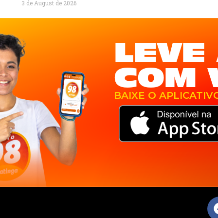
3 de August de 2026
LEVE 
COM 
BAIXE O APLICATIV