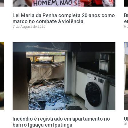
Lei Maria da Penha completa 20 anos como
B
marco no combate à violência
e
7 de August de 2026
6 
Incêndio é registrado em apartamento no
U
31
bairro Iguaçu em Ipatinga