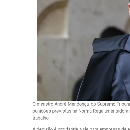
O ministro André Mendonça, do Supremo Tribunal
punições previstas na Norma Regulamentadora n
trabalho.
A decisão é provisória, vale para empresas de t