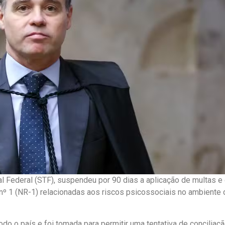
 Federal (STF), suspendeu por 90 dias a aplicação de multas e 
º 1 (NR-1) relacionadas aos riscos psicossociais no ambiente 
odo o país e foi tomada para permitir uma tentativa de conciliaç