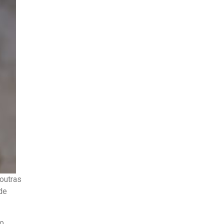
outras
de
ão