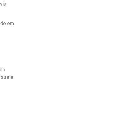
via
rado em
ndo
estre e