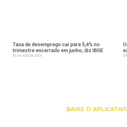
Taxa de desemprego cai para 5,4% no
O
trimestre encerrado em junho, diz IBGE
e
30 de July de 2026
29
LEVE A 
COM VO
BAIXE O APLICATIV