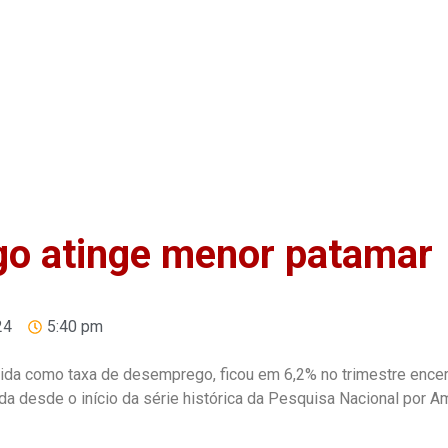
Home
Anuncie
Notíci
o atinge menor patamar
24
5:40 pm
ida como taxa de desemprego, ficou em 6,2% no trimestre ence
da desde o início da série histórica da Pesquisa Nacional por A