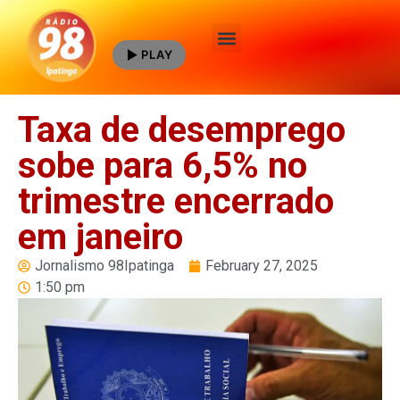
PLAY
Quem Somos
Taxa de desemprego
sobe para 6,5% no
trimestre encerrado
em janeiro
Jornalismo 98Ipatinga
February 27, 2025
1:50 pm