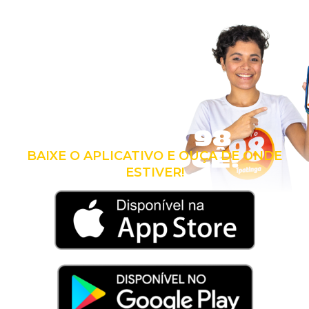
LEVE A 98
COM VOCÊ!
BAIXE O APLICATIVO E OUÇA DE ONDE
ESTIVER!