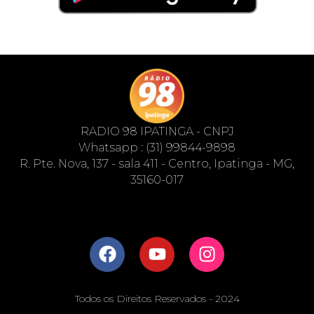
RADIO 98 IPATINGA - CNPJ
Whatsapp : (31) 99844-9898
R. Pte. Nova, 137 - sala 411 - Centro, Ipatinga - MG,
35160-017
Todos os Direitos Reservados - 2024