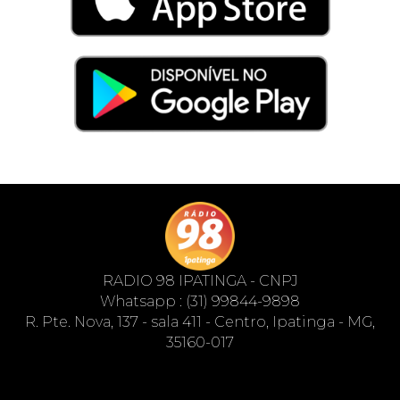
RADIO 98 IPATINGA - CNPJ
Whatsapp : (31) 99844-9898
R. Pte. Nova, 137 - sala 411 - Centro, Ipatinga - MG,
35160-017