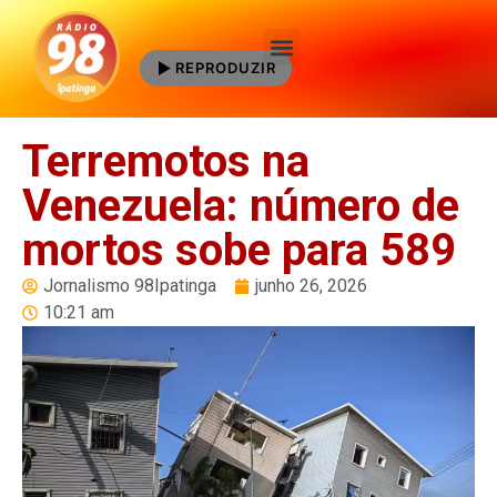
REPRODUZIR
Quem Somos
Terremotos na
Venezuela: número de
mortos sobe para 589
Jornalismo 98Ipatinga
junho 26, 2026
10:21 am