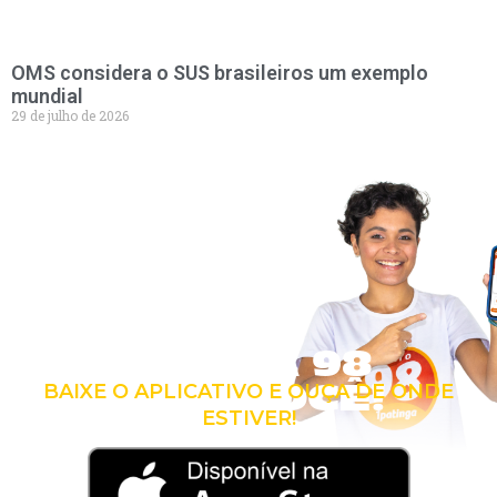
OMS considera o SUS brasileiros um exemplo
mundial
29 de julho de 2026
LEVE A 98
COM VOCÊ!
BAIXE O APLICATIVO E OUÇA DE ONDE
ESTIVER!