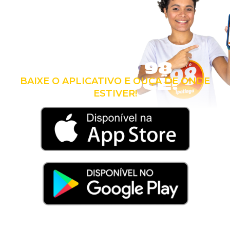
LEVE A 98
COM VOCÊ!
BAIXE O APLICATIVO E OUÇA DE ONDE
ESTIVER!