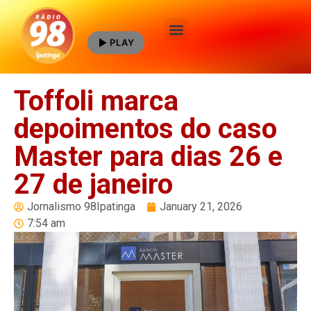
PLAY
Quem Somos
Toffoli marca
depoimentos do caso
Master para dias 26 e
27 de janeiro
Jornalismo 98Ipatinga
January 21, 2026
7:54 am