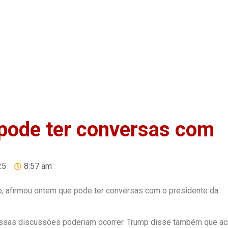
Home
Anuncie
Notíci
pode ter conversas com
25
8:57 am
, afirmou ontem que pode ter conversas com o presidente da
essas discussões poderiam ocorrer. Trump disse também que ac