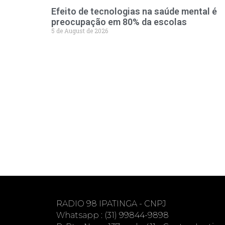
Efeito de tecnologias na saúde mental é
preocupação em 80% da escolas
5 de August de 2026
RADIO 98 IPATINGA - CNPJ
Whatsapp : (31) 99844-9898