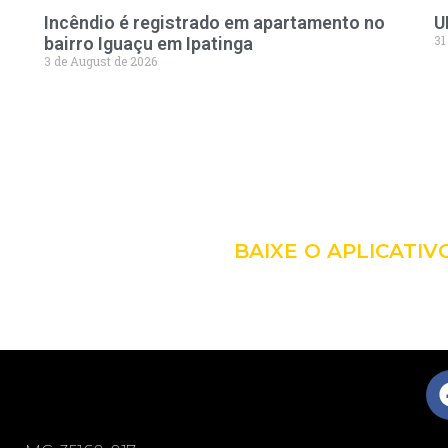
Incêndio é registrado em apartamento no
U
31
bairro Iguaçu em Ipatinga
3 de August de 2026
LEVE A 
COM VO
BAIXE O APLICATIV