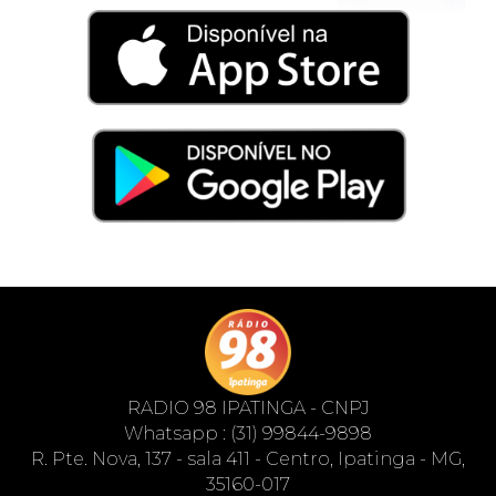
RADIO 98 IPATINGA - CNPJ
Whatsapp : (31) 99844-9898
R. Pte. Nova, 137 - sala 411 - Centro, Ipatinga - MG,
35160-017