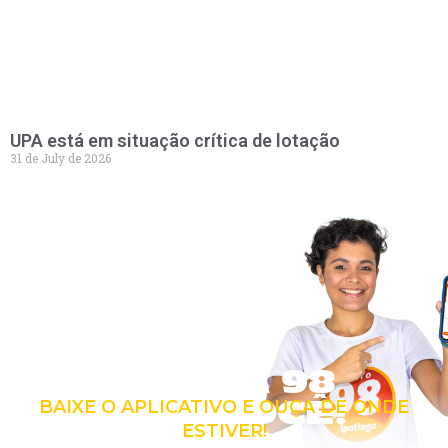
UPA está em situação crítica de lotação
31 de July de 2026
LEVE A 98
COM VOCÊ!
BAIXE O APLICATIVO E OUÇA DE ONDE
ESTIVER!