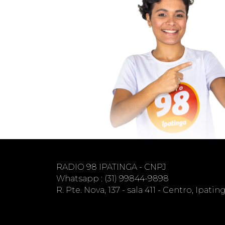
RADIO 98 IPATINGA - CNPJ
Whatsapp : (31) 99844-9898
R. Pte. Nova, 137 - sala 411 - Centro, Ipati