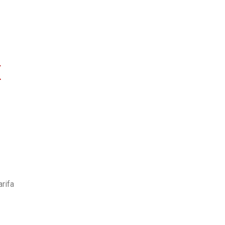
as
Quem Somos
X
rifa