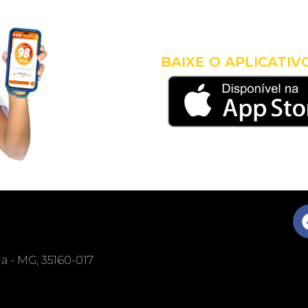
LEVE A 
COM VO
BAIXE O APLICATIV
nga - MG, 35160-017