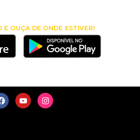
98
CÊ!
O E OUÇA DE ONDE ESTIVER!