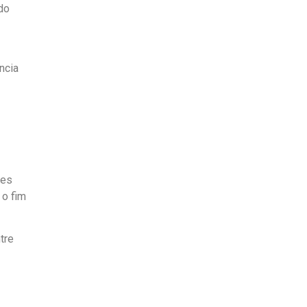
do
ncia
res
 o fim
tre