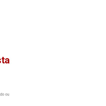
as
Quem Somos
sta
ndo ou