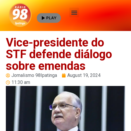
PLAY
Quem Somos
Vice-presidente do
STF defende diálogo
sobre emendas
Jornalismo 98Ipatinga
August 19, 2024
11:30 am