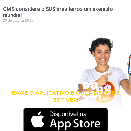
OMS considera o SUS brasileiros um exemplo
mundial
29 de July de 2026
LEVE A 98
COM VOCÊ!
BAIXE O APLICATIVO E OUÇA DE ONDE
ESTIVER!