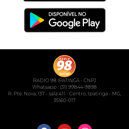
RADIO 98 IPATINGA - CNPJ
Whatsapp : (31) 99844-9898
R. Pte. Nova, 137 - sala 411 - Centro, Ipatinga - MG,
35160-017