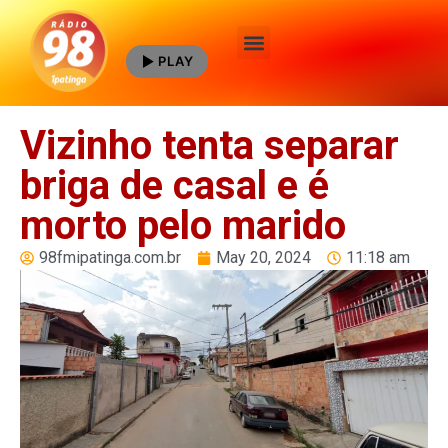
PLAY
Quem Somos
Vizinho tenta separar
briga de casal e é
morto pelo marido
98fmipatinga.com.br
May 20, 2024
11:18 am