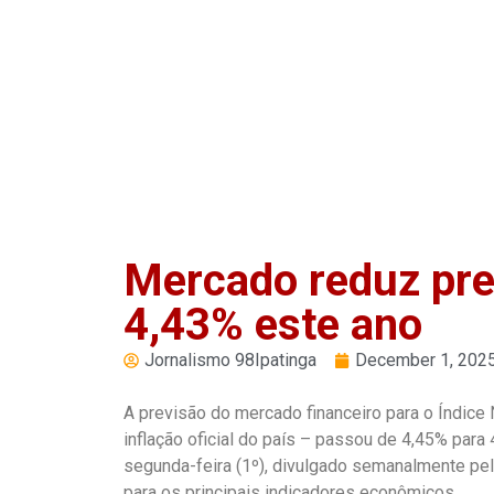
Play
Pause
Mercado reduz prev
4,43% este ano
Jornalismo 98Ipatinga
December 1, 202
A previsão do mercado financeiro para o Índic
inflação oficial do país – passou de 4,45% para
segunda-feira (1º), divulgado semanalmente pelo
para os principais indicadores econômicos.