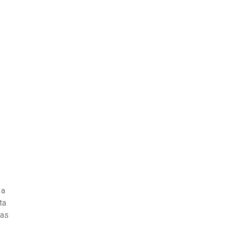
as
Quem Somos
 a
ta
ras