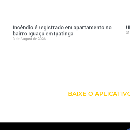
Incêndio é registrado em apartamento no
U
31
bairro Iguaçu em Ipatinga
3 de August de 2026
LEVE A 
COM VO
BAIXE O APLICATIV