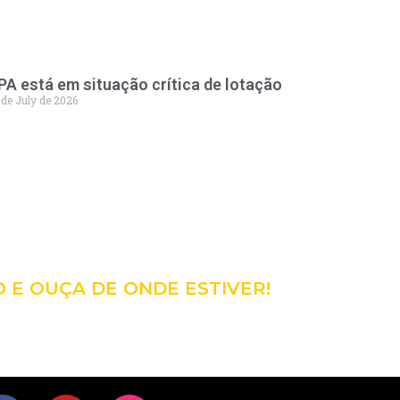
PA está em situação crítica de lotação
 de July de 2026
98
CÊ!
O E OUÇA DE ONDE ESTIVER!