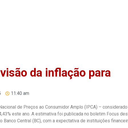
Home
Anuncie
Notíci
isão da inflação para
5
11:40 am
e Nacional de Preços ao Consumidor Amplo (IPCA) – considerado
 4,43% este ano. A estimativa foi publicada no boletim Focus des
 Banco Central (BC), com a expectativa de instituições financei