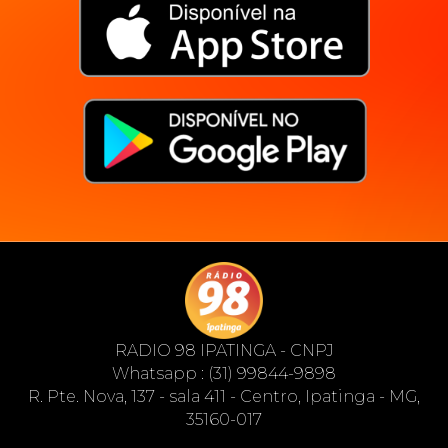
RADIO 98 IPATINGA - CNPJ
Whatsapp : (31) 99844-9898
R. Pte. Nova, 137 - sala 411 - Centro, Ipatinga - MG,
35160-017